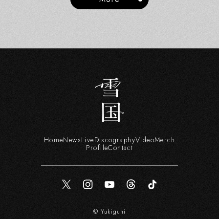
Home
News
Live
Discography
Video
Merch
Profile
Contact
© Yukiguni