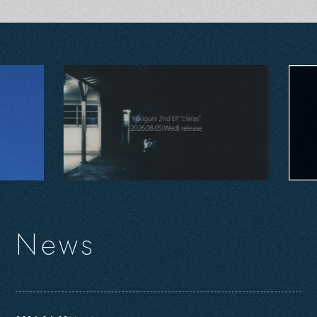
N
e
w
s