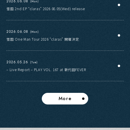
2026.06.08
(Mon)
雪国 2nd EP “claras” 2026.08.05(Wed) release
2026.06.08
(Mon)
雪国 One Man Tour 2026 “claras” 開催決定
2026.05.26
(Tue)
– Live Report – PLAY VOL. 167 at 新代田FEVER
More