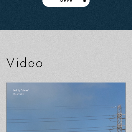
More
V
i
d
e
o