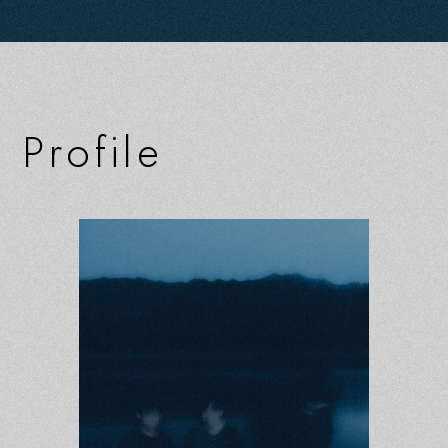
P
r
o
f
i
l
e