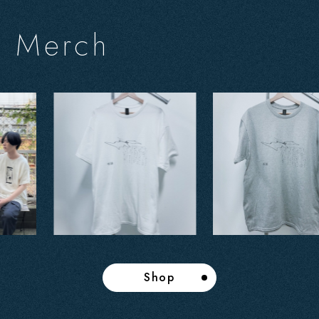
M
e
r
c
h
Shop