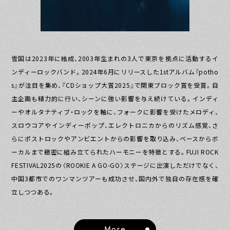
雪国は2023年に結成、2003年生まれの3人で東京を拠点に活動するイ
ンディーロックバンド。2024年6月にリリースした1stアルバム『potho
s』が注目を集め、『CDショップ大賞2025』で関東ブロック賞を受賞。自
主企画も精力的に行い、シーンに強い影響を与え続けている。インディ
ーやオルタナティブ・ロックを軸に、フォークに影響を受けたメロディ、
スロウコアやインディーポップ、エレクトロニカからのリズム感覚、さ
らにポストロックやアンビエントからの影響を取り込み、ベースからボ
ーカルまで緻密に組み立てられたハーモニーを特徴とする。FUJI ROCK
FESTIVAL2025の〈ROOKIE A GO-GO〉ステージに出演しただけでなく、
中国3都市でのワンマンツアーも成功させ、国内外で独自の存在感を確
立しつつある。
More