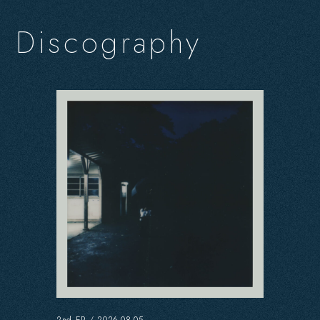
D
i
s
c
o
g
r
a
p
h
y
2nd EP / 2026.08.05