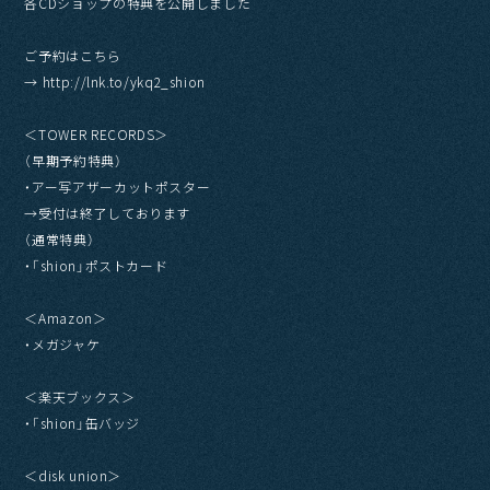
各CDショップの特典を公開しました
ご予約はこちら
→ http://lnk.to/ykq2_shion
＜TOWER RECORDS＞
（早期予約特典）
・アー写アザーカットポスター
→受付は終了しております
（通常特典）
・「shion」ポストカード
＜Amazon＞
・メガジャケ
＜楽天ブックス＞
・「shion」缶バッジ
＜disk union＞