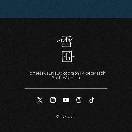
Home
News
Live
Discography
Video
Merch
Profile
Contact
© Yukiguni