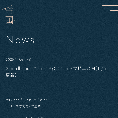
N
e
w
s
2025.11.06
(Thu)
2nd full album “shion” 各CDショップ特典公開（11/6
更新）
雪国 2nd full album “shion”
リリースまであと2週間