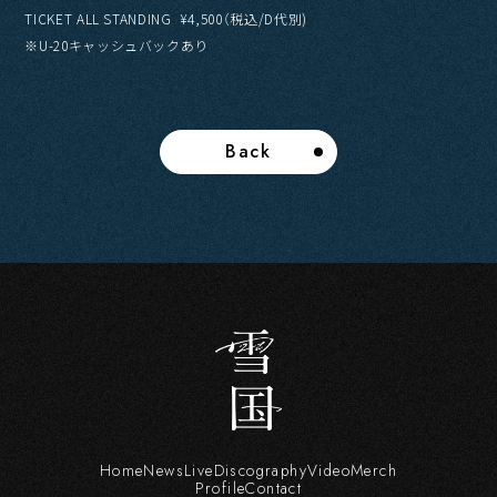
TICKET ALL STANDING ¥4,500（税込/D代別)
※U-20キャッシュバックあり
Back
Home
News
Live
Discography
Video
Merch
Profile
Contact